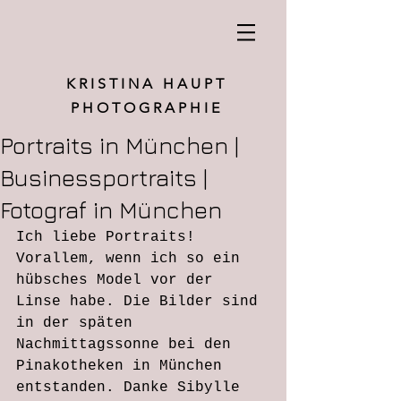
K R I S T I N A H A U P T
P H O T O G R A P H I E
Portraits in München |
Businessportraits |
Fotograf in München
Ich liebe Portraits! 
Vorallem, wenn ich so ein 
hübsches Model vor der 
Linse habe. Die Bilder sind 
in der späten 
Nachmittagssonne bei den 
Pinakotheken in München 
entstanden. Danke Sibylle 