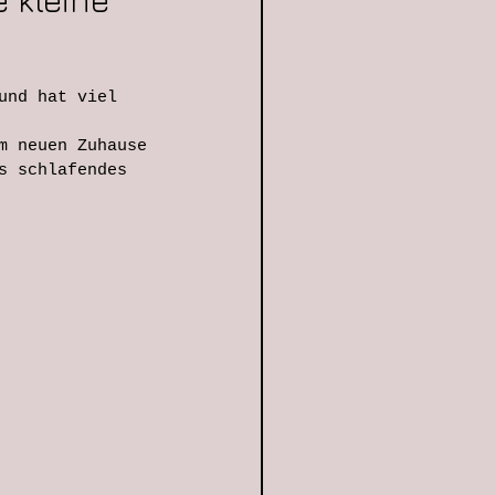
 kleine
und hat viel 
m neuen Zuhause 
s schlafendes 