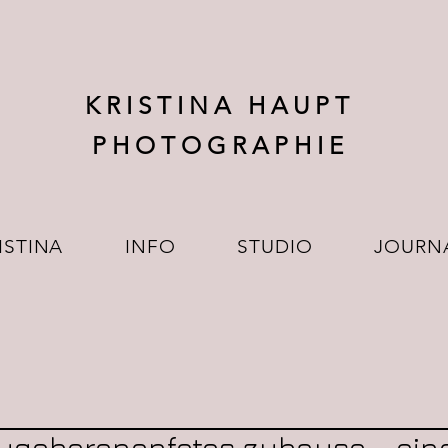
K R I S T I N A H A U P T
P H O T O G R A P H I E
ISTINA
INFO
STUDIO
JOURN