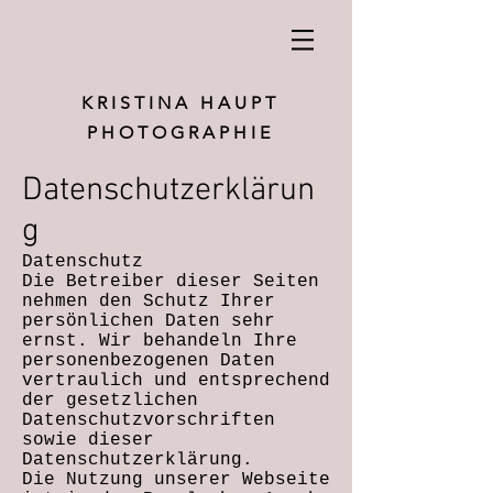
K R I S T I N A H A U P T
P H O T O G R A P H I E
Datenschutzerklärun
g
Datenschutz
Die Betreiber dieser Seiten
nehmen den Schutz Ihrer
persönlichen Daten sehr
ernst. Wir behandeln Ihre
personenbezogenen Daten
vertraulich und entsprechend
der gesetzlichen
Datenschutzvorschriften
sowie dieser
Datenschutzerklärung.
Die Nutzung unserer Webseite